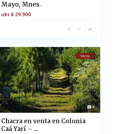
Mayo, Mnes.
$ 29.900
u$s
Venta
4
Chacra en venta en Colonia
Caá Yarí – ...