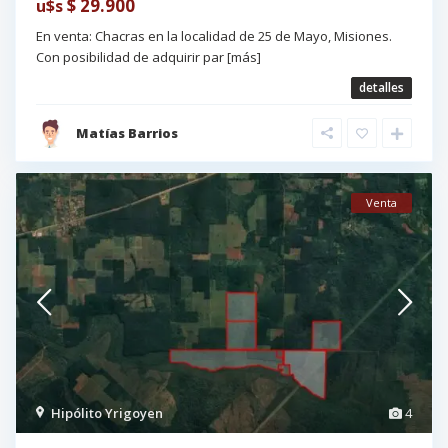
$ 29.900
u$s
En venta: Chacras en la localidad de 25 de Mayo, Misiones.
Con posibilidad de adquirir par
[más]
detalles
Matías Barrios
Venta
Hipólito Yrigoyen
4