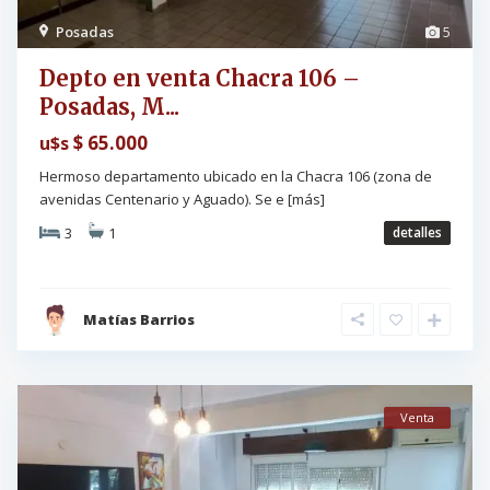
Posadas
5
Depto en venta Chacra 106 –
Posadas, M...
$ 65.000
u$s
Hermoso departamento ubicado en la Chacra 106 (zona de
avenidas Centenario y Aguado). Se e
[más]
3
1
detalles
Matías Barrios
Venta