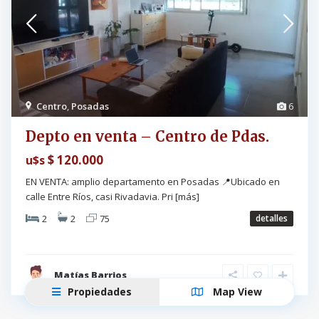
Centro
,
Posadas
6
Depto en venta – Centro de Pdas.
$ 120.000
u$s
EN VENTA: amplio departamento en Posadas 📍Ubicado en
calle Entre Ríos, casi Rivadavia. Pri
[más]
2
2
75
detalles
Matías Barrios
Propiedades
Map View