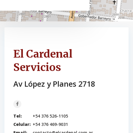
El Cardenal
Servicios
Av López y Planes 2718
Tel:
+54 376 526-1105
Celular:
+54 376 469-9031
Email:
contacto@elcardenal.com.ar