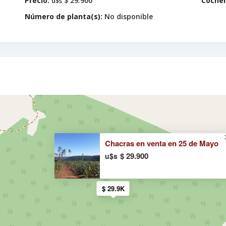
Precio:
$ 29.900
Cocher
u$s
Número de planta(s):
No disponible
Chacras en venta en 25 de Mayo
$ 29.900
u$s
$ 29.9K