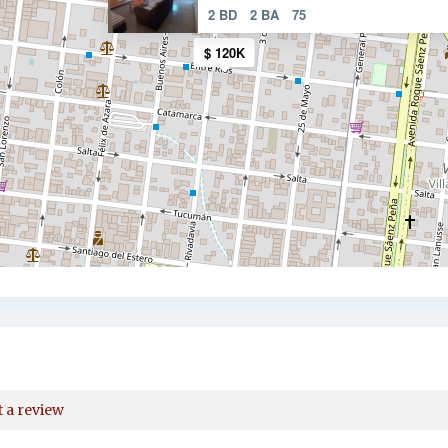
2 BD
2 BA
75
$ 120K
t a review