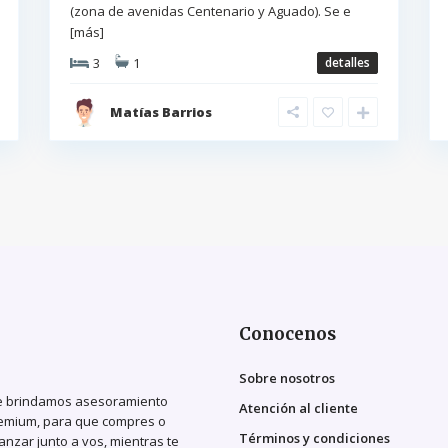
(zona de avenidas Centenario y Aguado). Se e
[más]
3
1
detalles
Matías Barrios
Conocenos
Sobre nosotros
Te brindamos asesoramiento
Atención al cliente
 premium, para que compres o
Términos y condiciones
nzar junto a vos, mientras te