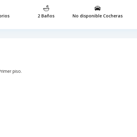
orios
2 Baños
No disponible Cocheras
Primer piso.