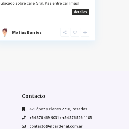
ubicado sobre calle Gral. Paz entre call
[más]
detalles
Matías Barrios
Contacto
Av López y Planes 2718, Posadas
+54 376 469-9031 / +54 376 526-1105
contacto@elcardenal.com.ar