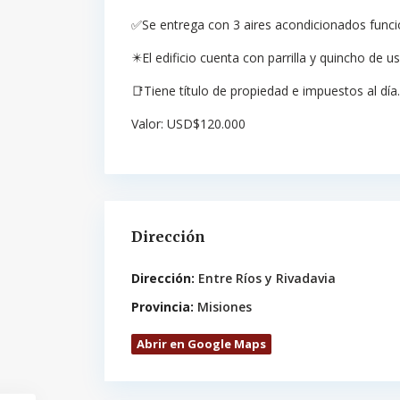
✅Se entrega con 3 aires acondicionados func
✴️El edificio cuenta con parrilla y quincho de 
📑Tiene título de propiedad e impuestos al día.
Valor: USD$120.000
Dirección
Dirección:
Entre Ríos y Rivadavia
Provincia:
Misiones
Abrir en Google Maps