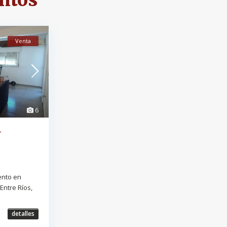
ntos
Venta
6
–
ento en
Entre Ríos,
detalles