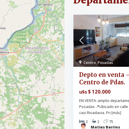
Departame
Centro
,
Posadas
Depto en venta 
Centro de Pdas.
$ 120.000
u$s
EN VENTA: amplio departam
Posadas 📍Ubicado en calle 
casi Rivadavia. Pri
[más]
2
2
75
Matías Barrios