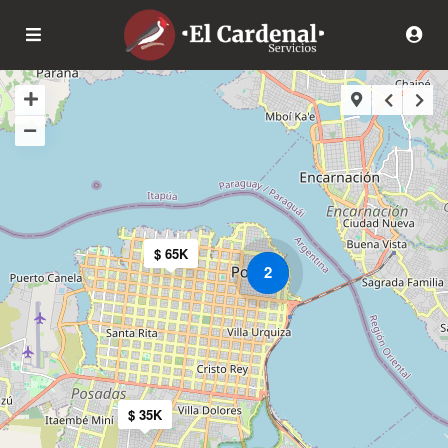
$ 65K
2
$ 35K