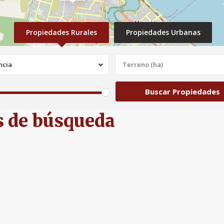
Propiedades Rurales
Propiedades Urbanas
ncia
$ 150K
s de búsqueda