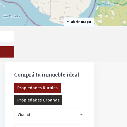
abrir mapa
$ 50K
Comprá tu inmueble ideal
Propiedades Rurales
Propiedades Urbanas
Ciudad