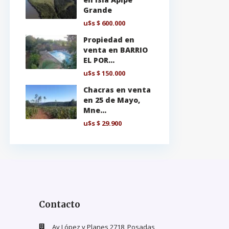
Grande
u$s
$ 600.000
Propiedad en
venta en BARRIO
EL POR...
u$s
$ 150.000
Chacras en venta
en 25 de Mayo,
Mne...
u$s
$ 29.900
Contacto
Av López y Planes 2718, Posadas