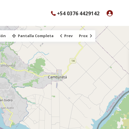
+54 0376 4429142
ión
Pantalla Completa
Prev
Prox