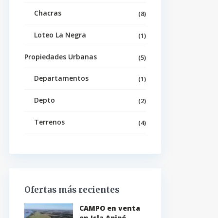
Chacras
(8)
Loteo La Negra
(1)
Propiedades Urbanas
(5)
Departamentos
(1)
Depto
(2)
Terrenos
(4)
Ofertas más recientes
CAMPO en venta
en Isla Apipé