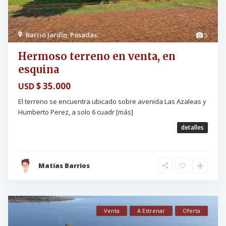
Barrio Jardín
,
Posadas
5
Hermoso terreno en venta, en
esquina
$ 35.000
USD
El terreno se encuentra ubicado sobre avenida Las Azaleas y
Humberto Perez, a solo 6 cuadr
[más]
detalles
Matías Barrios
Venta
A Estrenar
Oferta