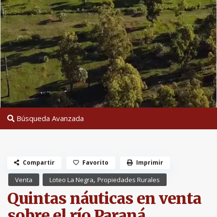
Búsqueda Avanzada
Compartir
Favorito
Imprimir
,
Venta
Loteo La Negra
Propiedades Rurales
Quintas náuticas en venta
sobre el río Paraná