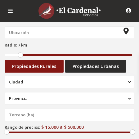
Radio:
7 km
Propiedades Rurales
Propiedades Urbanas
Ciudad
Provincia
E
$ 15.000 a $ 500.000
Rango de precios:
l
P
o