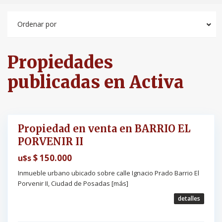
r
v
e
Ordenar por
n
i
r
I
I
Propiedades
,
P
o
publicadas en Activa
s
a
d
a
s
Propiedad en venta en BARRIO EL
nta
PORVENIR II
tiva
$ 150.000
u$s
Inmueble urbano ubicado sobre calle Ignacio Prado Barrio El
Porvenir II, Ciudad de Posadas
[más]
detalles