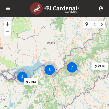
$ 29.9K
7
6
4
$ 2.3M